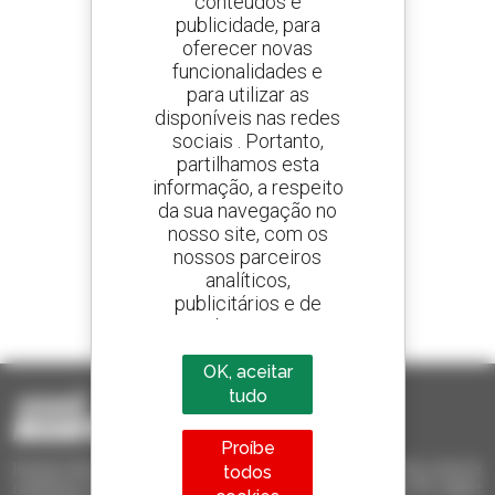
conteúdos e
publicidade, para
oferecer novas
Crie os seus alertas
e receba anúncios de equipamentos usados
funcionalidades e
para utilizar as
disponíveis nas redes
sociais . Portanto,
partilhamos esta
800 concessionários
informação, a respeito
A Manitou em todo o mundo
da sua navegação no
nosso site, com os
nossos parceiros
analíticos,
publicitários e de
1 em cada 4 telescópicos
redes sociais
vendido no mundo é um manitou
OK, aceitar
tudo
Proíbe
Invia le richieste a più concessionari contemporaneamente, ricevi le
todos
notifiche in base agli alert impostati. Tutto questo dal tuo PC, tablet