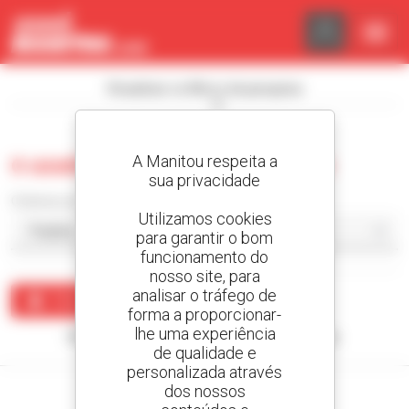
Painel de Gerenciamento de Cookies
Visualizar os filtros de pesquisa
A Manitou respeita a
0 usado carregador compacto
sua privacidade
Ordenar por
Utilizamos cookies
para garantir o bom
funcionamento do
nosso site, para
analisar o tráfego de
Criar um alerta
forma a proporcionar-
lhe uma experiência
Nenhum resultado corresponde à sua pesquisa.
de qualidade e
personalizada através
dos nossos