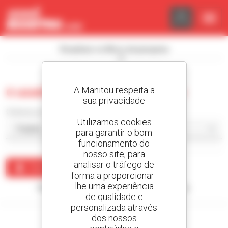
Painel de Gerenciamento de Cookies
Visualizar os filtros de pesquisa
A Manitou respeita a
0 usado carregador compacto
sua privacidade
Ordenar por
Utilizamos cookies
para garantir o bom
funcionamento do
nosso site, para
analisar o tráfego de
Criar um alerta
forma a proporcionar-
lhe uma experiência
Nenhum resultado corresponde à sua pesquisa.
de qualidade e
personalizada através
dos nossos