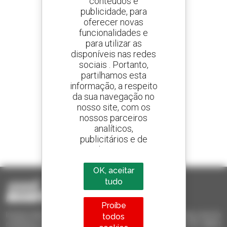
conteúdos e
publicidade, para
oferecer novas
Crie os seus alertas
e receba anúncios de equipamentos usados
funcionalidades e
para utilizar as
disponíveis nas redes
sociais . Portanto,
partilhamos esta
800 concessionários
informação, a respeito
A Manitou em todo o mundo
da sua navegação no
nosso site, com os
nossos parceiros
analíticos,
publicitários e de
1 em cada 4 telescópicos
redes sociais
vendido no mundo é um manitou
OK, aceitar
tudo
Proíbe
Invia le richieste a più concessionari contemporaneamente, ricevi le
todos
notifiche in base agli alert impostati. Tutto questo dal tuo PC, tablet