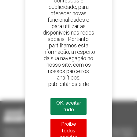
conteúdos e
publicidade, para
oferecer novas
Crie os seus alertas
e receba anúncios de equipamentos usados
funcionalidades e
para utilizar as
disponíveis nas redes
sociais . Portanto,
partilhamos esta
800 concessionários
informação, a respeito
A Manitou em todo o mundo
da sua navegação no
nosso site, com os
nossos parceiros
analíticos,
publicitários e de
1 em cada 4 telescópicos
redes sociais
vendido no mundo é um manitou
OK, aceitar
tudo
Proíbe
Invia le richieste a più concessionari contemporaneamente, ricevi le
todos
notifiche in base agli alert impostati. Tutto questo dal tuo PC, tablet