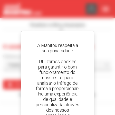
Painel de Gerenciamento de Cookies
Visualizar os filtros de pesquisa
A Manitou respeita a
0 usado carregador compacto
sua privacidade
Ordenar por
Utilizamos cookies
para garantir o bom
funcionamento do
nosso site, para
analisar o tráfego de
Criar um alerta
forma a proporcionar-
lhe uma experiência
Nenhum resultado corresponde à sua pesquisa.
de qualidade e
personalizada através
dos nossos