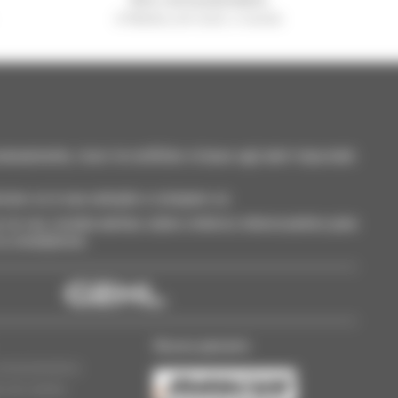
A Manitou em todo o mundo
neamente, ricevi le notifiche in base agli alert impostati.
cione-os à sua seleção e compare-os.
só vez, receba alertas sobre critérios interessantes para
 ou smartphone.
Nosso parceiro
oncessionários
s de cookies