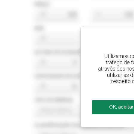
PREÇO
US$
US$
ANO
ALTURA DE ELEVAÇÃO
Utilizamos c
tráfego de 
ft
ft
através dos no
utilizar as
CAPACIDADE DE ELEVAÇÃO
respeito 
lb
lb
TIPO DE ENERGIA
OK, aceitar
CLASSIFICAÇÃO DA NORMA DO MOTOR