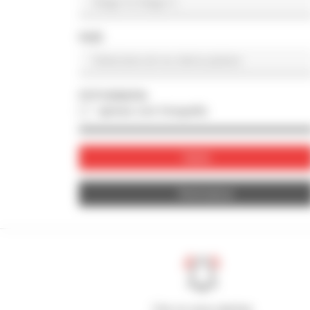
PAÍS
FOTOGRAFIA
apenas com fotografia
Valide
Reinicializar
Crie os seus alertas