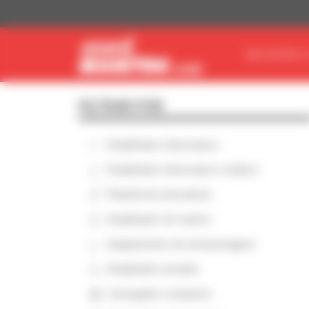
Painel de Gerenciamento de Cookies
ENCONTRE O
FILTRAR POR
Empilhador telescópico
Empilhador telescópico rotativo
Plataforma elevatória
Empilhador de mastro
Equipamento de armazenagem
Empilhador armado
Carregador compacto