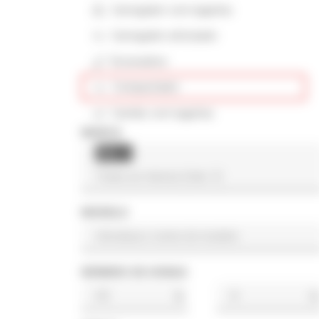
Carregador com lagartas
Carregador articulado
Escavadora
Compactador
Camião com lagartas
MARCA
Ace
×
MODELO
NÚMERO DE HORAS
h
h