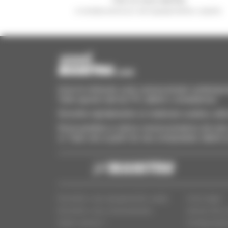
e receba anúncios de equipamentos usados
Invia le richieste a più concessionari contempora
Tutto questo dal tuo PC, tablet o smartphone.
Encontre rapidamente os materiais usados, adi
Envie pedidos a vários concessionários de uma 
si. Tudo isto a partir do seu computador, tablet
Encontre o seu equipamento usado
Aviso legal
Encontre o seu concessionário
Acesso dos c
Quem somos ?
Configuraçõe