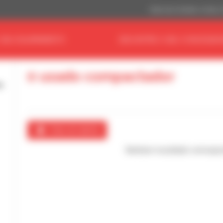
Dólar dos Estados Unidos 
 SEU EQUIPAMENTO
ENCONTRE O SEU CONCESSIO
0 usado compactador
Criar um alerta
Nenhum resultado correspo