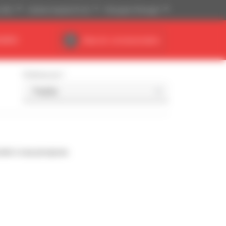
(US$)
Sistema Imperial (ft, lb)
Português (Portugal)
NÁRIO
Área do concessionário
Ordenar por
nde à sua pesquisa.