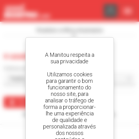
Painel de Gerenciamento de Cookies
Visualizar os filtros de pesquisa
A Manitou respeita a
0 usado compactador
sua privacidade
Ordenar por
Utilizamos cookies
para garantir o bom
funcionamento do
nosso site, para
analisar o tráfego de
Criar um alerta
forma a proporcionar-
lhe uma experiência
Nenhum resultado corresponde à sua pesquisa.
de qualidade e
personalizada através
dos nossos