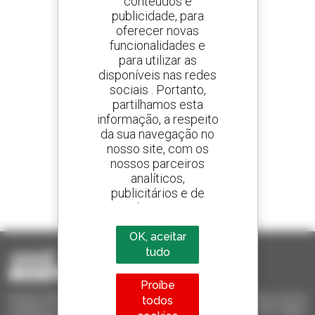
conteúdos e
publicidade, para
oferecer novas
Crie os seus alertas
e receba anúncios de equipamentos usados
funcionalidades e
para utilizar as
disponíveis nas redes
sociais . Portanto,
partilhamos esta
800 concessionários
informação, a respeito
A Manitou em todo o mundo
da sua navegação no
nosso site, com os
nossos parceiros
analíticos,
publicitários e de
1 em cada 4 telescópicos
redes sociais
vendido no mundo é um manitou
OK, aceitar
tudo
Proíbe
Invia le richieste a più concessionari contemporaneamente, ricevi le
todos
notifiche in base agli alert impostati. Tutto questo dal tuo PC, tablet