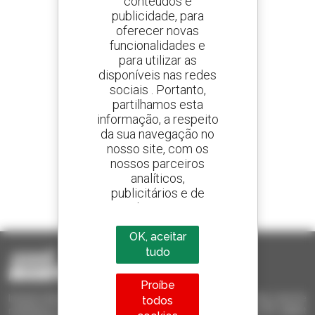
conteúdos e
publicidade, para
oferecer novas
Crie os seus alertas
e receba anúncios de equipamentos usados
funcionalidades e
para utilizar as
disponíveis nas redes
sociais . Portanto,
partilhamos esta
800 concessionários
informação, a respeito
A Manitou em todo o mundo
da sua navegação no
nosso site, com os
nossos parceiros
analíticos,
publicitários e de
1 em cada 4 telescópicos
redes sociais
vendido no mundo é um manitou
OK, aceitar
tudo
Proíbe
Invia le richieste a più concessionari contemporaneamente, ricevi le
todos
notifiche in base agli alert impostati. Tutto questo dal tuo PC, tablet