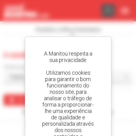
Painel de Gerenciamento de Cookies
Visualizar os filtros de pesquisa
A Manitou respeita a
0 usado compactador
sua privacidade
Ordenar por
Utilizamos cookies
para garantir o bom
funcionamento do
nosso site, para
analisar o tráfego de
Criar um alerta
forma a proporcionar-
lhe uma experiência
Nenhum resultado corresponde à sua pesquisa.
de qualidade e
personalizada através
dos nossos