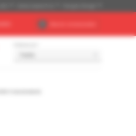
(US$)
Sistema Imperial (ft, lb)
Português (Portugal)
NÁRIO
Área do concessionário
Ordenar por
nde à sua pesquisa.