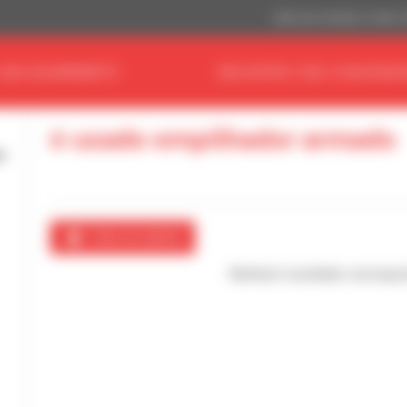
Dólar dos Estados Unidos 
 SEU EQUIPAMENTO
ENCONTRE O SEU CONCESSIO
0 usado empilhador armado
Criar um alerta
Nenhum resultado correspo