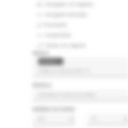
Carregador com lagartas
Carregador articulado
Escavadora
Compactador
Camião com lagartas
MARCA
Komatsu
×
MODELO
NÚMERO DE HORAS
h
h