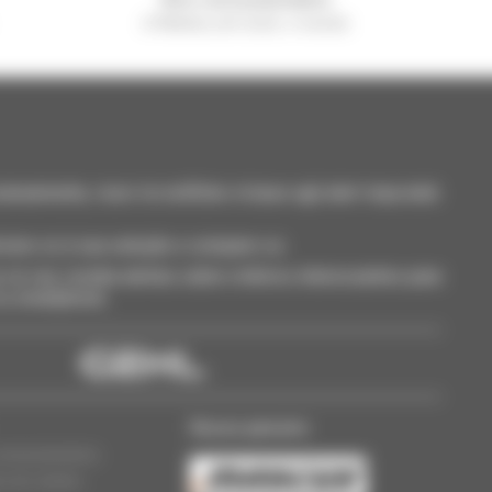
A Manitou em todo o mundo
neamente, ricevi le notifiche in base agli alert impostati.
cione-os à sua seleção e compare-os.
só vez, receba alertas sobre critérios interessantes para
 ou smartphone.
Nosso parceiro
oncessionários
s de cookies