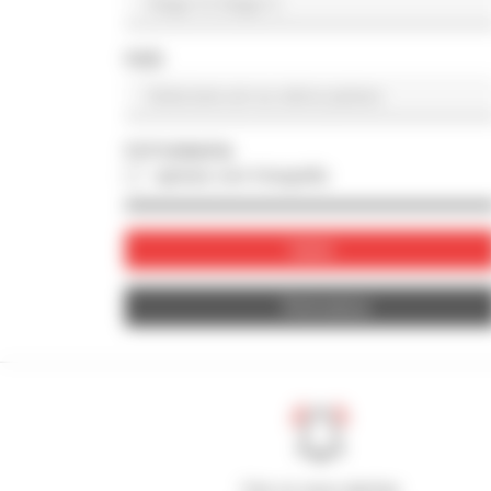
PAÍS
FOTOGRAFIA
apenas com fotografia
Valide
Reinicializar
Crie os seus alertas