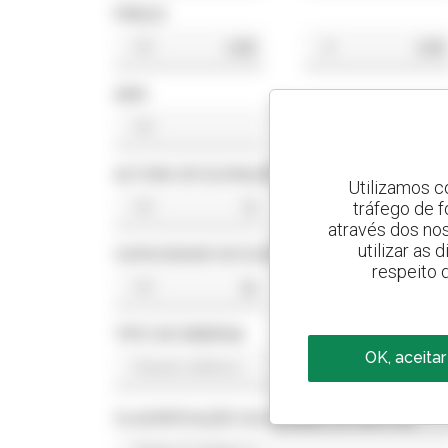
PREÇO
US$
US$
ANO
ALTURA DE ELEVAÇÃO
Utilizamos c
tráfego de 
ft
ft
através dos no
utilizar as
CAPACIDADE DE ELEVAÇÃO
respeito 
lb
lb
TIPO DE ENERGIA
OK, aceitar
CLASSIFICAÇÃO DA NORMA DO MOTOR