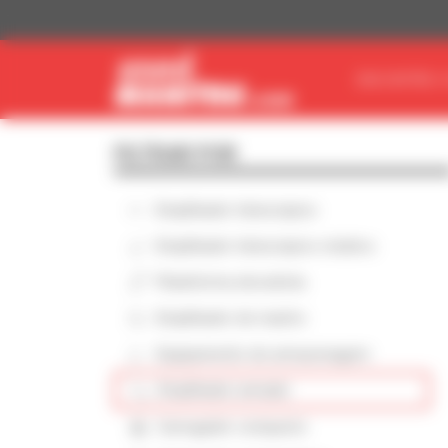
Painel de Gerenciamento de Cookies
ENCONTRE O
FILTRAR POR
Empilhador telescópico
Empilhador telescópico rotativo
Plataforma elevatória
Empilhador de mastro
Equipamento de armazenagem
Empilhador armado
Carregador compacto