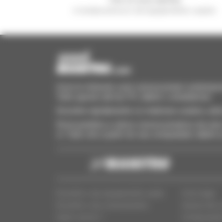
e receba anúncios de equipamentos usados
Invia le richieste a più concessionari contempora
Tutto questo dal tuo PC, tablet o smartphone.
Encontre rapidamente os materiais usados, adi
Envie pedidos a vários concessionários de uma 
si. Tudo isto a partir do seu computador, tablet
Encontre o seu equipamento usado
Aviso legal
Encontre o seu concessionário
Acesso dos c
Quem somos ?
Configuraçõe