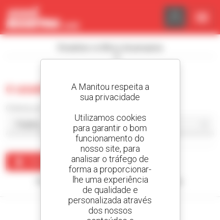
Painel de Gerenciamento de Cookies
Visualizar os filtros de pesquisa
A Manitou respeita a
0 usado empilhador armado
sua privacidade
Ordenar por
Utilizamos cookies
para garantir o bom
funcionamento do
nosso site, para
analisar o tráfego de
Criar um alerta
forma a proporcionar-
lhe uma experiência
Nenhum resultado corresponde à sua pesquisa.
de qualidade e
personalizada através
dos nossos