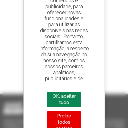
conteúdos e
publicidade, para
oferecer novas
Crie os seus alertas
e receba anúncios de equipamentos usados
funcionalidades e
para utilizar as
disponíveis nas redes
sociais . Portanto,
partilhamos esta
800 concessionários
informação, a respeito
A Manitou em todo o mundo
da sua navegação no
nosso site, com os
nossos parceiros
analíticos,
publicitários e de
1 em cada 4 telescópicos
redes sociais
vendido no mundo é um manitou
OK, aceitar
tudo
Proíbe
Invia le richieste a più concessionari contemporaneamente, ricevi le
todos
notifiche in base agli alert impostati. Tutto questo dal tuo PC, tablet