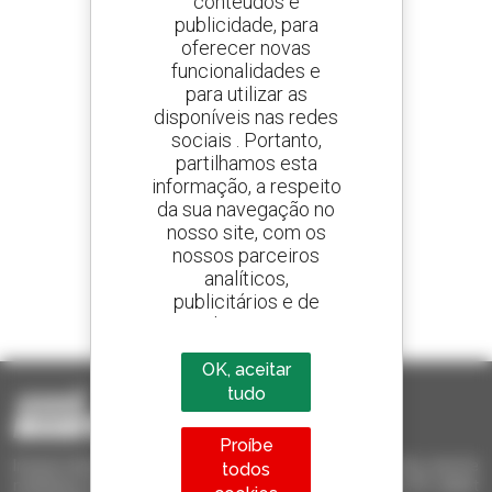
conteúdos e
publicidade, para
oferecer novas
Crie os seus alertas
e receba anúncios de equipamentos usados
funcionalidades e
para utilizar as
disponíveis nas redes
sociais . Portanto,
partilhamos esta
800 concessionários
informação, a respeito
A Manitou em todo o mundo
da sua navegação no
nosso site, com os
nossos parceiros
analíticos,
publicitários e de
1 em cada 4 telescópicos
redes sociais
vendido no mundo é um manitou
OK, aceitar
tudo
Proíbe
Invia le richieste a più concessionari contemporaneamente, ricevi le
todos
notifiche in base agli alert impostati. Tutto questo dal tuo PC, tablet