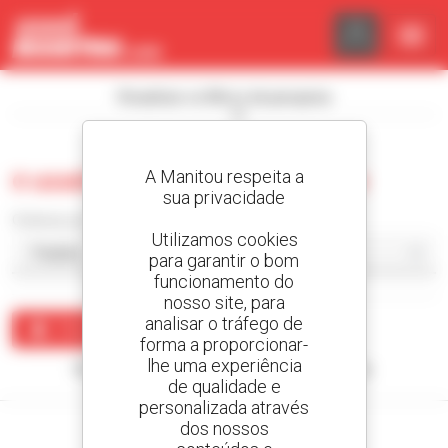
Painel de Gerenciamento de Cookies
Visualizar os filtros de pesquisa
A Manitou respeita a
0 usado empilhador de mastro
sua privacidade
Ordenar por
Utilizamos cookies
para garantir o bom
funcionamento do
nosso site, para
analisar o tráfego de
Criar um alerta
forma a proporcionar-
lhe uma experiência
Nenhum resultado corresponde à sua pesquisa.
de qualidade e
personalizada através
dos nossos