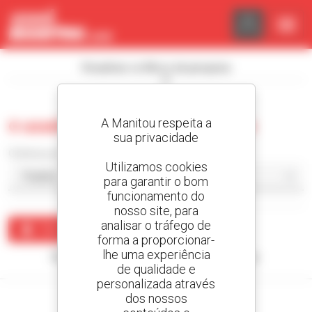
Painel de Gerenciamento de Cookies
Visualizar os filtros de pesquisa
A Manitou respeita a
0 usado empilhador de mastro
sua privacidade
Ordenar por
Utilizamos cookies
para garantir o bom
funcionamento do
nosso site, para
analisar o tráfego de
Criar um alerta
forma a proporcionar-
lhe uma experiência
Nenhum resultado corresponde à sua pesquisa.
de qualidade e
personalizada através
dos nossos