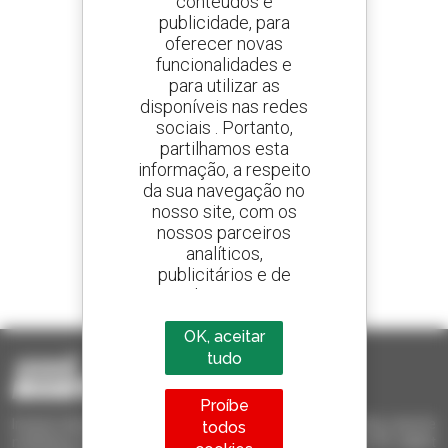
conteúdos e
publicidade, para
oferecer novas
Crie os seus alertas
e receba anúncios de equipamentos usados
funcionalidades e
para utilizar as
disponíveis nas redes
sociais . Portanto,
partilhamos esta
800 concessionários
informação, a respeito
A Manitou em todo o mundo
da sua navegação no
nosso site, com os
nossos parceiros
analíticos,
publicitários e de
1 em cada 4 telescópicos
redes sociais
vendido no mundo é um manitou
OK, aceitar
tudo
Proíbe
Invia le richieste a più concessionari contemporaneamente, ricevi le
todos
notifiche in base agli alert impostati. Tutto questo dal tuo PC, tablet