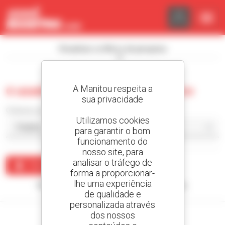
Painel de Gerenciamento de Cookies
Visualizar os filtros de pesquisa
A Manitou respeita a
0 usado empilhador telescópico
sua privacidade
Ordenar por
Utilizamos cookies
para garantir o bom
funcionamento do
nosso site, para
analisar o tráfego de
Criar um alerta
forma a proporcionar-
lhe uma experiência
Nenhum resultado corresponde à sua pesquisa.
de qualidade e
personalizada através
dos nossos