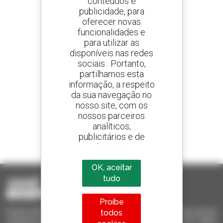
conteúdos e
publicidade, para
oferecer novas
Crie os seus alertas
e receba anúncios de equipamentos usados
funcionalidades e
para utilizar as
disponíveis nas redes
sociais . Portanto,
partilhamos esta
800 concessionários
informação, a respeito
A Manitou em todo o mundo
da sua navegação no
nosso site, com os
nossos parceiros
analíticos,
publicitários e de
1 em cada 4 telescópicos
redes sociais
vendido no mundo é um manitou
OK, aceitar
tudo
Proíbe
Invia le richieste a più concessionari contemporaneamente, ricevi le
todos
notifiche in base agli alert impostati. Tutto questo dal tuo PC, tablet