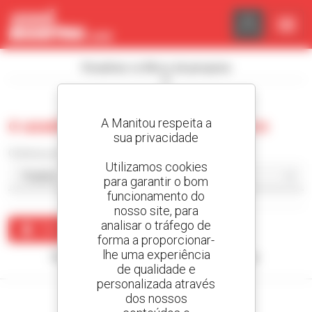
Painel de Gerenciamento de Cookies
Visualizar os filtros de pesquisa
A Manitou respeita a
0 usado empilhador telescópico
sua privacidade
Ordenar por
Utilizamos cookies
para garantir o bom
funcionamento do
nosso site, para
analisar o tráfego de
Criar um alerta
forma a proporcionar-
lhe uma experiência
Nenhum resultado corresponde à sua pesquisa.
de qualidade e
personalizada através
dos nossos