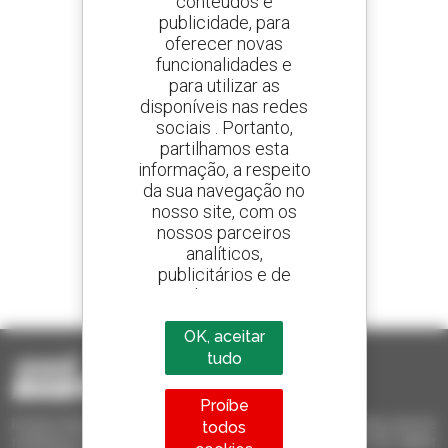
conteúdos e
publicidade, para
oferecer novas
Crie os seus alertas
e receba anúncios de equipamentos usados
funcionalidades e
para utilizar as
disponíveis nas redes
sociais . Portanto,
partilhamos esta
800 concessionários
informação, a respeito
A Manitou em todo o mundo
da sua navegação no
nosso site, com os
nossos parceiros
analíticos,
publicitários e de
1 em cada 4 telescópicos
redes sociais
vendido no mundo é um manitou
OK, aceitar
tudo
Proíbe
Invia le richieste a più concessionari contemporaneamente, ricevi le
todos
notifiche in base agli alert impostati. Tutto questo dal tuo PC, tablet