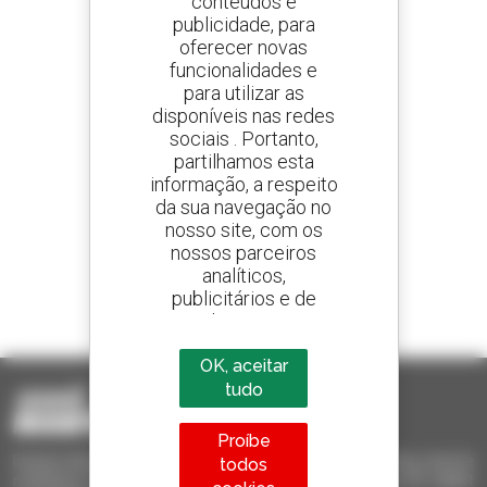
conteúdos e
publicidade, para
oferecer novas
Crie os seus alertas
e receba anúncios de equipamentos usados
funcionalidades e
para utilizar as
disponíveis nas redes
sociais . Portanto,
partilhamos esta
800 concessionários
informação, a respeito
A Manitou em todo o mundo
da sua navegação no
nosso site, com os
nossos parceiros
analíticos,
publicitários e de
1 em cada 4 telescópicos
redes sociais
vendido no mundo é um manitou
OK, aceitar
tudo
Proíbe
Invia le richieste a più concessionari contemporaneamente, ricevi le
todos
notifiche in base agli alert impostati. Tutto questo dal tuo PC, tablet