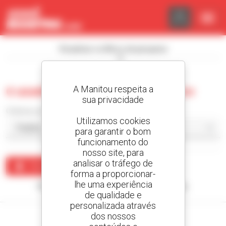
Painel de Gerenciamento de Cookies
Visualizar os filtros de pesquisa
A Manitou respeita a
0 usado empilhador telescópico
sua privacidade
Ordenar por
Utilizamos cookies
para garantir o bom
funcionamento do
nosso site, para
analisar o tráfego de
Criar um alerta
forma a proporcionar-
lhe uma experiência
Nenhum resultado corresponde à sua pesquisa.
de qualidade e
personalizada através
dos nossos