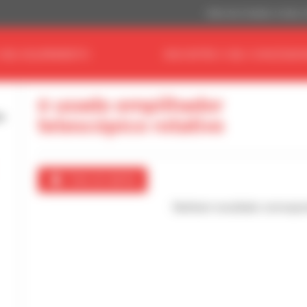
Dólar dos Estados Unidos 
 SEU EQUIPAMENTO
ENCONTRE O SEU CONCESSIO
0 usado empilhador
telescópico rotativo
Criar um alerta
Nenhum resultado correspo