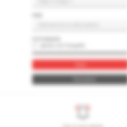
PAÍS
FOTOGRAFIA
apenas com fotografia
Valide
Reinicializar
Crie os seus alertas