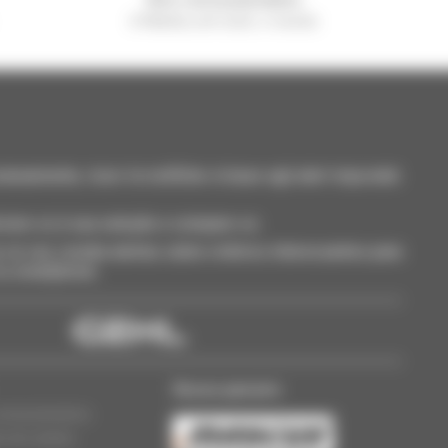
A Manitou em todo o mundo
neamente, ricevi le notifiche in base agli alert impostati.
cione-os à sua seleção e compare-os.
só vez, receba alertas sobre critérios interessantes para
 ou smartphone.
Nosso parceiro
oncessionários
s de cookies