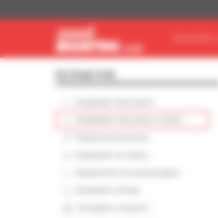
Painel de Gerenciamento de Cookies
ENCONTRE O
FILTRAR POR
Empilhador telescópico
Empilhador telescópico rotativo
Plataforma elevatória
Empilhador de mastro
Equipamento de armazenagem
Empilhador armado
Carregador compacto