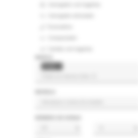
Carregador com lagartas
Carregador articulado
Escavadora
Compactador
Camião com lagartas
MARCA
Crown
×
MODELO
NÚMERO DE HORAS
h
h