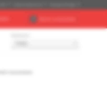
(US$)
Sistema Imperial (ft, lb)
Português (Portugal)
NÁRIO
Área do concessionário
Ordenar por
nde à sua pesquisa.