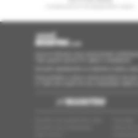
e receba anúncios de equipamentos usados
Invia le richieste a più concessionari contempora
Tutto questo dal tuo PC, tablet o smartphone.
Encontre rapidamente os materiais usados, adi
Envie pedidos a vários concessionários de uma 
si. Tudo isto a partir do seu computador, tablet
Encontre o seu equipamento usado
Aviso legal
Encontre o seu concessionário
Acesso dos c
Quem somos ?
Configuraçõe