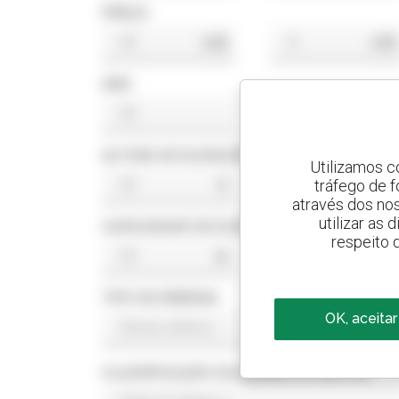
PREÇO
US$
US$
ANO
ALTURA DE ELEVAÇÃO
Utilizamos c
tráfego de 
ft
ft
através dos no
utilizar as
CAPACIDADE DE ELEVAÇÃO
respeito 
lb
lb
TIPO DE ENERGIA
OK, aceitar
CLASSIFICAÇÃO DA NORMA DO MOTOR