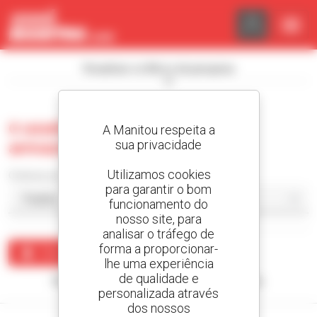
Painel de Gerenciamento de Cookies
Visualizar os filtros de pesquisa
0 usado equipamento de
A Manitou respeita a
sua privacidade
armazenagem
Utilizamos cookies
Ordenar por
para garantir o bom
funcionamento do
nosso site, para
analisar o tráfego de
forma a proporcionar-
Criar um alerta
lhe uma experiência
de qualidade e
Nenhum resultado corresponde à sua pesquisa.
personalizada através
dos nossos