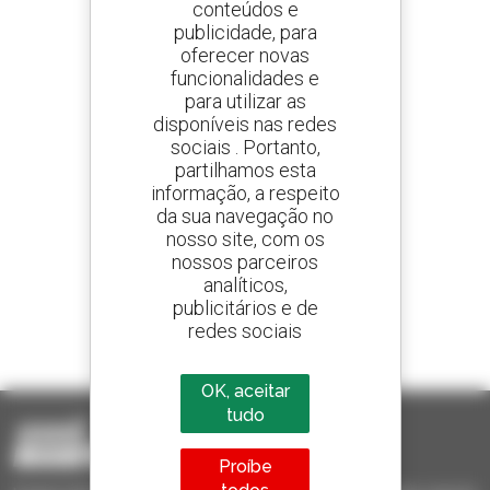
conteúdos e
publicidade, para
oferecer novas
funcionalidades e
Crie os seus alertas
e receba anúncios de equipamentos usados
para utilizar as
disponíveis nas redes
sociais . Portanto,
partilhamos esta
informação, a respeito
800 concessionários
da sua navegação no
A Manitou em todo o mundo
nosso site, com os
nossos parceiros
analíticos,
publicitários e de
redes sociais
1 em cada 4 telescópicos
vendido no mundo é um manitou
OK, aceitar
tudo
Proíbe