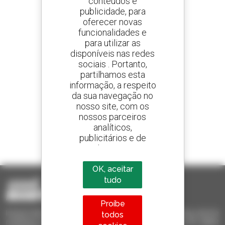
conteúdos e
publicidade, para
oferecer novas
Crie os seus alertas
e receba anúncios de equipamentos usados
funcionalidades e
para utilizar as
disponíveis nas redes
sociais . Portanto,
partilhamos esta
800 concessionários
informação, a respeito
A Manitou em todo o mundo
da sua navegação no
nosso site, com os
nossos parceiros
analíticos,
publicitários e de
1 em cada 4 telescópicos
redes sociais
vendido no mundo é um manitou
OK, aceitar
tudo
Proíbe
Invia le richieste a più concessionari contemporaneamente, ricevi le
todos
notifiche in base agli alert impostati. Tutto questo dal tuo PC, tablet