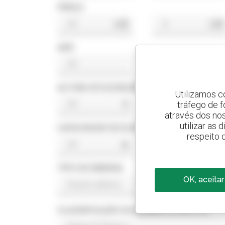
PREÇO
US$
US$
ANO
ALTURA DE ELEVAÇÃO
Utilizamos c
tráfego de 
ft
ft
através dos no
utilizar as
CAPACIDADE DE ELEVAÇÃO
respeito 
lb
lb
TIPO DE ENERGIA
OK, aceitar
CLASSIFICAÇÃO DA NORMA DO MOTOR