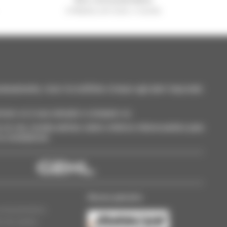
A Manitou em todo o mundo
neamente, ricevi le notifiche in base agli alert impostati.
cione-os à sua seleção e compare-os.
só vez, receba alertas sobre critérios interessantes para
 ou smartphone.
Nosso parceiro
oncessionários
s de cookies