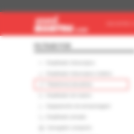
Painel de Gerenciamento de Cookies
ENCONTRE O
FILTRAR POR
Empilhador telescópico
Empilhador telescópico rotativo
Plataforma elevatória
Empilhador de mastro
Equipamento de armazenagem
Empilhador armado
Carregador compacto