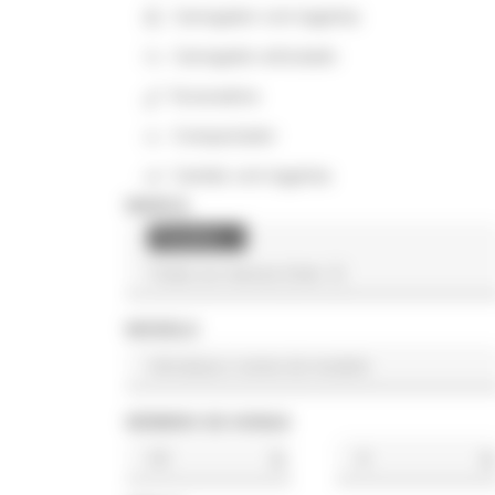
Carregador com lagartas
Carregador articulado
Escavadora
Compactador
Camião com lagartas
MARCA
Thwaites
×
MODELO
NÚMERO DE HORAS
h
h