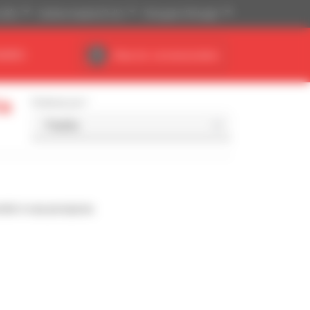
(US$)
Sistema Imperial (ft, lb)
Português (Portugal)
NÁRIO
Área do concessionário
ia
Ordenar por
nde à sua pesquisa.