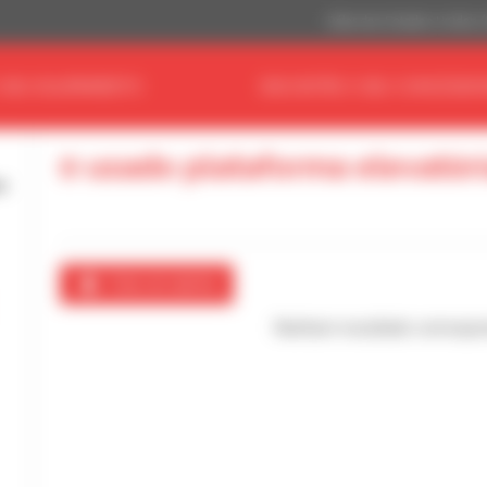
Dólar dos Estados Unidos 
 SEU EQUIPAMENTO
ENCONTRE O SEU CONCESSIO
0 usado plataforma elevatór
Criar um alerta
Nenhum resultado correspo