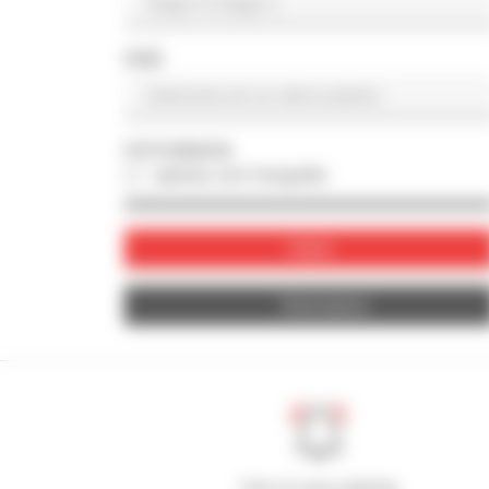
PAÍS
FOTOGRAFIA
apenas com fotografia
Valide
Reinicializar
Crie os seus alertas