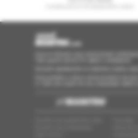
e receba anúncios de equipamentos usados
Invia le richieste a più concessionari contempora
Tutto questo dal tuo PC, tablet o smartphone.
Encontre rapidamente os materiais usados, adi
Envie pedidos a vários concessionários de uma 
si. Tudo isto a partir do seu computador, tablet
Encontre o seu equipamento usado
Aviso legal
Encontre o seu concessionário
Acesso dos c
Quem somos ?
Configuraçõe