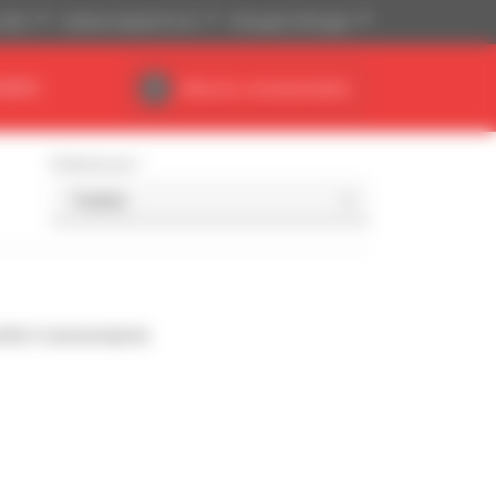
(US$)
Sistema Imperial (ft, lb)
Português (Portugal)
NÁRIO
Área do concessionário
Ordenar por
nde à sua pesquisa.