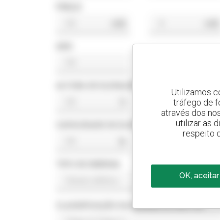
PREÇO
US$
US$
ANO
ALTURA DE ELEVAÇÃO
Utilizamos c
tráfego de 
ft
ft
através dos no
utilizar as
CAPACIDADE DE ELEVAÇÃO
respeito 
lb
lb
TIPO DE ENERGIA
OK, aceitar
CLASSIFICAÇÃO DA NORMA DO MOTOR