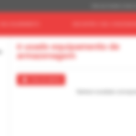
Dólar dos Estados Unidos 
 SEU EQUIPAMENTO
ENCONTRE O SEU CONCESSIO
0 usado equipamento de
armazenagem
Criar um alerta
Nenhum resultado correspo