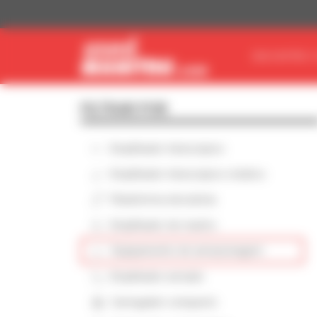
Painel de Gerenciamento de Cookies
ENCONTRE O
FILTRAR POR
Empilhador telescópico
Empilhador telescópico rotativo
Plataforma elevatória
Empilhador de mastro
Equipamento de armazenagem
Empilhador armado
Carregador compacto