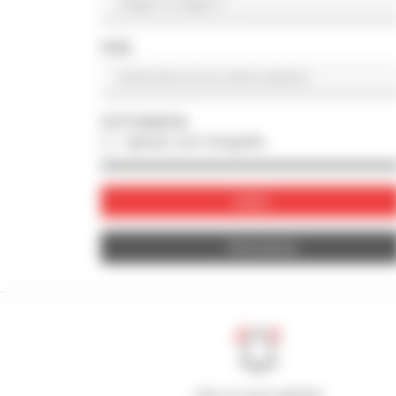
PAÍS
FOTOGRAFIA
apenas com fotografia
Valide
Reinicializar
Crie os seus alertas