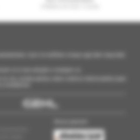
A Manitou em todo o mundo
neamente, ricevi le notifiche in base agli alert impostati.
cione-os à sua seleção e compare-os.
só vez, receba alertas sobre critérios interessantes para
 ou smartphone.
Nosso parceiro
oncessionários
s de cookies