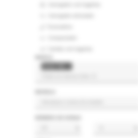
Carregador com lagartas
Carregador articulado
Escavadora
Compactador
Camião com lagartas
MARCA
Deutz-fahr
×
MODELO
NÚMERO DE HORAS
h
h