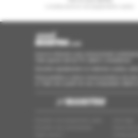
e receba anúncios de equipamentos usados
Invia le richieste a più concessionari contempora
Tutto questo dal tuo PC, tablet o smartphone.
Encontre rapidamente os materiais usados, adi
Envie pedidos a vários concessionários de uma 
si. Tudo isto a partir do seu computador, tablet
Encontre o seu equipamento usado
Aviso legal
Encontre o seu concessionário
Acesso dos c
Quem somos ?
Configuraçõe