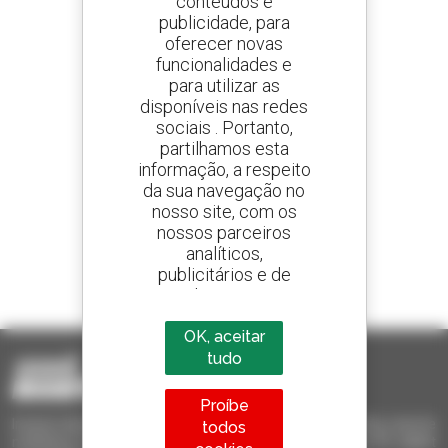
conteúdos e
publicidade, para
oferecer novas
Crie os seus alertas
e receba anúncios de equipamentos usados
funcionalidades e
para utilizar as
disponíveis nas redes
sociais . Portanto,
partilhamos esta
800 concessionários
informação, a respeito
A Manitou em todo o mundo
da sua navegação no
nosso site, com os
nossos parceiros
analíticos,
publicitários e de
1 em cada 4 telescópicos
redes sociais
vendido no mundo é um manitou
OK, aceitar
tudo
Proíbe
Invia le richieste a più concessionari contemporaneamente, ricevi le
todos
notifiche in base agli alert impostati. Tutto questo dal tuo PC, tablet