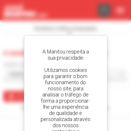
Painel de Gerenciamento de Cookies
Visualizar os filtros de pesquisa
A Manitou respeita a
0 usado plataforma elevatória
sua privacidade
Ordenar por
Utilizamos cookies
para garantir o bom
funcionamento do
nosso site, para
analisar o tráfego de
Criar um alerta
forma a proporcionar-
lhe uma experiência
Nenhum resultado corresponde à sua pesquisa.
de qualidade e
personalizada através
dos nossos